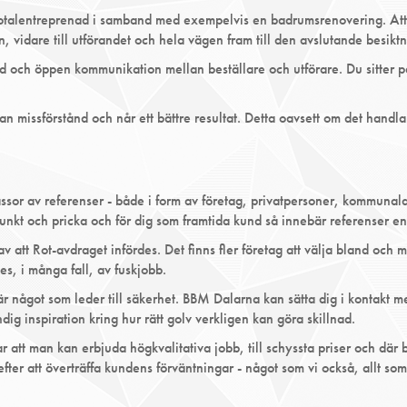
totalentreprenad i samband med exempelvis en badrumsrenovering. Att v
gen, vidare till utförandet och hela vägen fram till den avslutande besi
 sund och öppen kommunikation mellan beställare och utförare. Du sitter p
missförstånd och når ett bättre resultat. Detta oavsett om det handl
 massor av referenser - både i form av företag, privatpersoner, kommunal
 punkt och pricka och för dig som framtida kund så innebär referenser e
v att Rot-avdraget infördes. Det finns fler företag att välja bland och 
es, i många fall, av fuskjobb.
är något som leder till säkerhet. BBM Dalarna kan sätta dig i kontakt m
ndig inspiration kring hur rätt golv verkligen kan göra skillnad.
ar att man kan erbjuda högkvalitativa jobb, till schyssta priser och dä
fter att överträffa kundens förväntningar - något som vi också, allt som