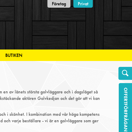
Företag
Privat
BUTIKEN
OFFERTFÖRFRÅGAN
m en av länets största golvläggare och i dagsläget så
ikstäckande aktören Golvkedjan och det gör att vi kan
t och i skönhet. I kombination med vår höga kompetens
nd och varje beställare - vi är en golvläggare som ger