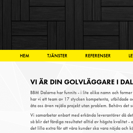
HEM
TJÄNSTER
REFERENSER
L
VI ÄR DIN GOLVLÄGGARE I DA
BBM Dalarna har funnits - i lite olika namn och former
har vi ett team av 17 stycken kompetenta, utbildade o
åta oss även rejäla projekt utan problem. Behövs det s
Vi samarbetar enbart med erkända leverantörer då det k
så blir det färdiga resultatet alltid av högsta kvalite
det lilla extra för att våra kunder ska vara nöjda och k