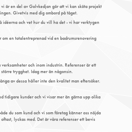
i är en del av Golvkedjan gör att vi kan sköta projekt
ktningen. Givetvis med dig ombord på tåget.
å idéerna och vet hur du vill ha det - vi har verktygen
ar om en totalentreprenad vid en badrumsrenovering
a verksamheter och inom industrin. Referenser är ett
n större trygghet. Idag mer än någonsin.
många av dessa håller inte den kvalitet man eftersöker.
ed tidigare kunder och vi visar mer än gärna upp olika
r både du som kund och vi som företag känner oss nöjda
 oftast, lyckas med. Det är våra referenser ett bevis