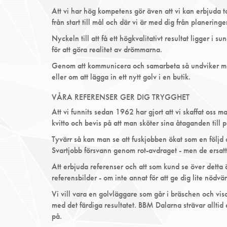
Att vi har hög kompetens gör även att vi kan erbjuda 
från start till mål och där vi är med dig från planerin
Nyckeln till att få ett högkvalitativt resultat ligger i
för att göra realitet av drömmarna.
Genom att kommunicera och samarbeta så undviker man 
eller om att lägga in ett nytt golv i en butik.
VÅRA REFERENSER GER DIG TRYGGHET
Att vi funnits sedan 1962 har gjort att vi skaffat oss
kvitto och bevis på att man sköter sina åtaganden till
Tyvärr så kan man se att fuskjobben ökat som en följd a
Svartjobb försvann genom rot-avdraget - men de ersatt
Att erbjuda referenser och att som kund se över detta 
referensbilder - om inte annat för att ge dig lite nödvä
Vi vill vara en golvläggare som går i bräschen och vis
med det färdiga resultatet. BBM Dalarna strävar alltid e
på.