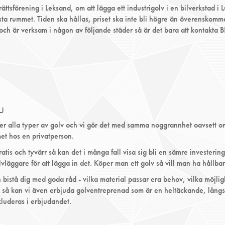
ttsförening i Leksand, om att lägga ett industrigolv i en bilverkstad i 
sta rummet. Tiden ska hållas, priset ska inte bli högre än överenskomme
 och är verksam i någon av följande städer så är det bara att kontakta 
J
r alla typer av golv och vi gör det med samma noggrannhet oavsett om d
met hos en privatperson.
gratis och tyvärr så kan det i många fall visa sig bli en sämre investerin
vläggare för att lägga in det. Köper man ett golv så vill man ha hållbar
an bistå dig med goda råd - vilka material passar era behov, vilka möjl
ll så kan vi även erbjuda golventreprenad som är en heltäckande, långs
kluderas i erbjudandet.