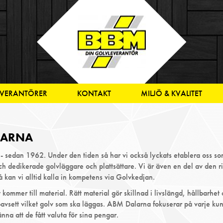
EVERANTÖRER
KONTAKT
MILJÖ & KVALITET
LARNA
 - sedan 1962. Under den tiden så har vi också lyckats etablera oss so
ch dedikerade golvläggare och plattsättare. Vi är även en del av den r
å kan vi alltid kalla in kompetens via Golvkedjan.
ommer till material. Rätt material gör skillnad i livslängd, hållbarhe
t - oavsett vilket golv som ska läggas. ABM Dalarna fokuserar på varje ku
änna att de fått valuta för sina pengar.