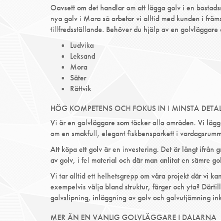
Oavsett om det handlar om att lägga golv i en bostadsrä
nya golv i Mora så arbetar vi alltid med kunden i främ
tillfredsställande. Behöver du hjälp av en golvläggare
Ludvika
Leksand
Mora
Säter
Rättvik
HÖG KOMPETENS OCH FOKUS IN I MINSTA DETAL
Vi är en golvläggare som täcker alla områden. Vi lägge
om en smakfull, elegant fiskbensparkett i vardagsrum
Att köpa ett golv är en investering. Det är långt ifrån 
av golv, i fel material och där man anlitat en sämre gol
Vi tar alltid ett helhetsgrepp om våra projekt där vi k
exempelvis välja bland struktur, färger och yta? Därti
golvslipning, inläggning av golv och golvutjämning in
MER ÄN EN VANLIG GOLVLÄGGARE I DALARNA