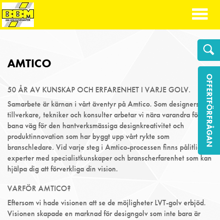
Toggl
naviga
AMTICO
OFFERTFÖRFRÅGAN
50 ÅR AV KUNSKAP OCH ERFARENHET I VARJE GOLV.
Samarbete är kärnan i vårt äventyr på Amtico. Som designers,
tillverkare, tekniker och konsulter arbetar vi nära varandra för att
bana väg för den hantverksmässiga designkreativitet och
produktinnovation som har byggt upp vårt rykte som
branschledare. Vid varje steg i Amtico-processen finns pålitliga
experter med specialistkunskaper och branscherfarenhet som kan
hjälpa dig att förverkliga din vision.
VARFÖR AMTICO?
Eftersom vi hade visionen att se de möjligheter LVT-golv erbjöd.
Visionen skapade en marknad för designgolv som inte bara är